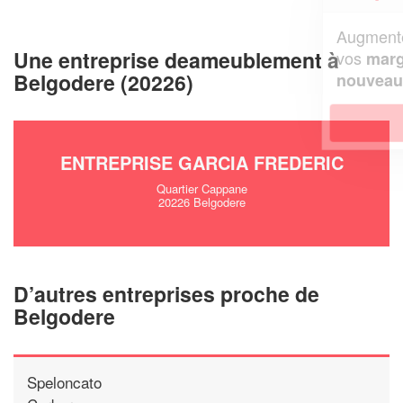
Augmentez votre
et
chiffre d'affaires
Une entreprise deameublement à
vos
tout en gagnant de
marges
Belgodere (20226)
!
nouveaux clients
En savoir plus
ENTREPRISE GARCIA FREDERIC
Quartier Cappane
20226 Belgodere
D’autres entreprises proche de
Belgodere
Speloncato