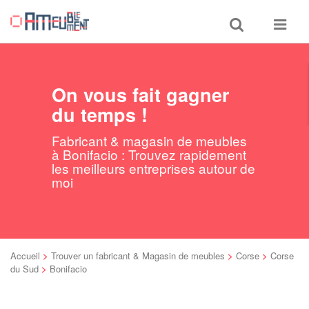
Toggle
Toggle
search
navigat
On vous fait gagner
du temps !
Fabricant & magasin de meubles
à Bonifacio : Trouvez rapidement
les meilleurs entreprises autour de
moi
Accueil
>
Trouver un fabricant & Magasin de meubles
>
Corse
>
Corse
du Sud
>
Bonifacio