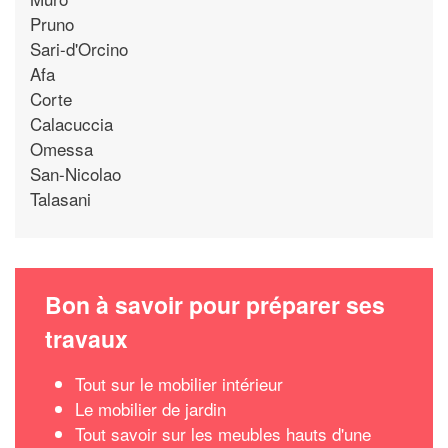
Pruno
Sari-d'Orcino
Afa
Corte
Calacuccia
Omessa
San-Nicolao
Talasani
Bon à savoir pour préparer ses
travaux
Tout sur le mobilier intérieur
Le mobilier de jardin
Tout savoir sur les meubles hauts d'une