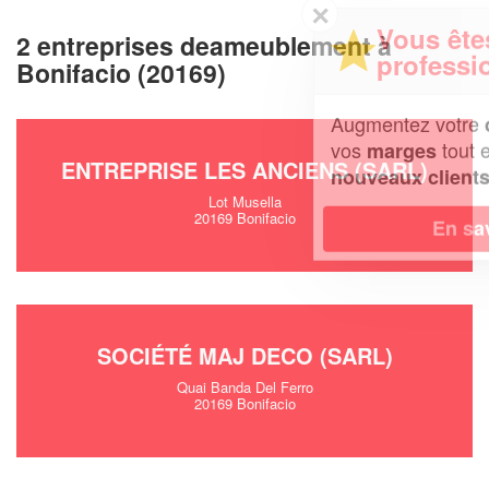
✕
Vous êtes un
2 entreprises deameublement à
professionnel ?
Bonifacio (20169)
Augmentez votre
et
chiffre d'affaires
vos
tout en gagnant de
marges
ENTREPRISE LES ANCIENS (SARL)
!
nouveaux clients
Lot Musella
20169 Bonifacio
En savoir plus
SOCIÉTÉ MAJ DECO (SARL)
Quai Banda Del Ferro
20169 Bonifacio