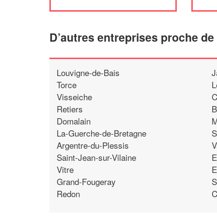
D’autres entreprises proche de
Louvigne-de-Bais
J
Torce
L
Visseiche
C
Retiers
B
Domalain
M
La-Guerche-de-Bretagne
S
Argentre-du-Plessis
V
Saint-Jean-sur-Vilaine
E
Vitre
E
Grand-Fougeray
S
Redon
C