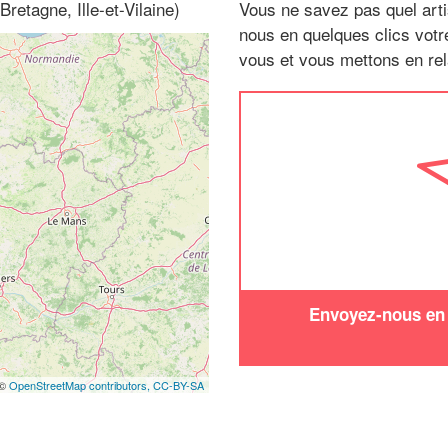
retagne, Ille-et-Vilaine)
Vous ne savez pas quel arti
nous en quelques clics vot
vous et vous mettons en rela
Envoyez-nous en q
 ©
OpenStreetMap contributors,
CC-BY-SA