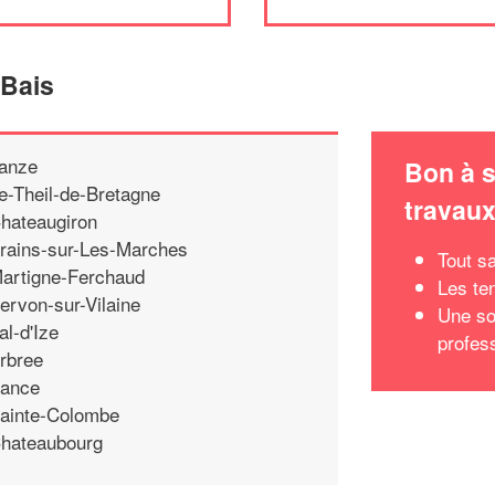
 Bais
anze
Bon à s
e-Theil-de-Bretagne
travau
hateaugiron
rains-sur-Les-Marches
Tout sa
artigne-Ferchaud
Les te
ervon-sur-Vilaine
Une sol
al-d'Ize
profes
rbree
ance
ainte-Colombe
hateaubourg