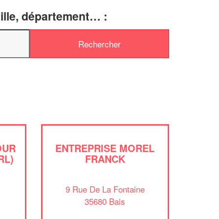
ille, département… :
✕
Vous êtes 
profession
Augmentez votre
chi
vos
tout en 
marges
!
nouveaux clients
En savoi
OUR
ENTREPRISE MOREL
RL)
FRANCK
9 Rue De La Fontaine
35680 Bais