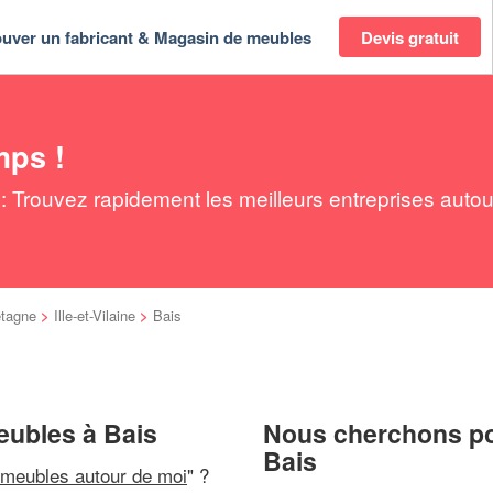
ouver un fabricant & Magasin de meubles
Devis gratuit
mps !
 Trouvez rapidement les meilleurs entreprises autou
etagne
>
Ille-et-Vilaine
>
Bais
eubles à Bais
Nous cherchons pou
Bais
 meubles autour de moi
" ?