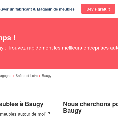
ouver un fabricant & Magasin de meubles
Devis gratuit
mps !
 : Trouvez rapidement les meilleurs entreprises aut
urgogne
>
Saône-et-Loire
>
Baugy
meubles à Baugy
Nous cherchons pou
Baugy
 meubles autour de moi
" ?