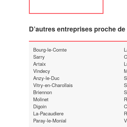
D’autres entreprises proche d
Bourg-le-Comte
L
Sarry
C
Artaix
L
Vindecy
M
Anzy-le-Duc
S
Vitry-en-Charollais
S
Briennon
S
Molinet
R
Digoin
C
La-Pacaudiere
R
Paray-le-Monial
V