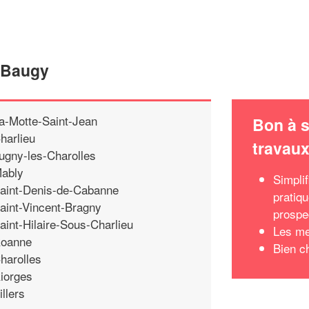
e Baugy
a-Motte-Saint-Jean
Bon à s
harlieu
travau
ugny-les-Charolles
ably
Simpli
aint-Denis-de-Cabanne
pratiq
aint-Vincent-Bragny
prospe
aint-Hilaire-Sous-Charlieu
Les me
oanne
Bien c
harolles
iorges
illers