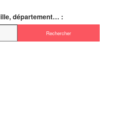
ille, département… :
✕
Vous êtes un
professionnel ?
Augmentez votre
et
chiffre d'affaires
vos
tout en gagnant de
marges
!
nouveaux clients
En savoir plus