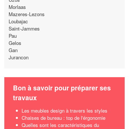
Morlaas
Mazeres-Lezons
Loubajac
Saint-Jammes
Pau
Gelos
Gan
Jurancon
Bon à savoir pour préparer ses
travaux
Les meubles design à travers les styles
Chaises de bureau : top de l'érgonomie
Quelles sont les caractéristiques du