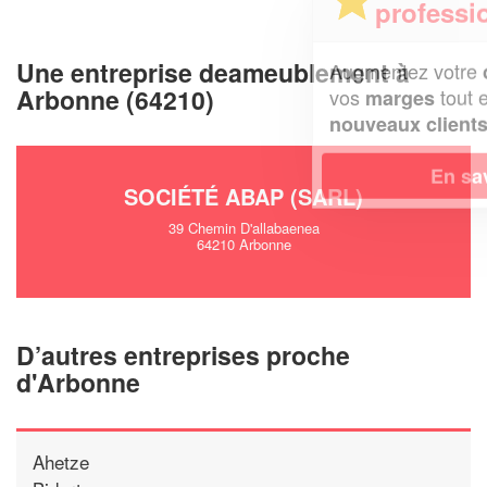
professionnel ?
Une entreprise deameublement à
Augmentez votre
et
chiffre d'affaires
Arbonne (64210)
vos
tout en gagnant de
marges
!
nouveaux clients
En savoir plus
SOCIÉTÉ ABAP (SARL)
39 Chemin D'allabaenea
64210 Arbonne
D’autres entreprises proche
d'Arbonne
Ahetze