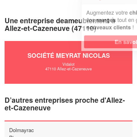
Augmentez votre
et
chiffre d'affaires
Une entreprise deameublement à
vos
tout en gagnant de
marges
Allez-et-Cazeneuve (47110)
!
nouveaux clients
En savoir plus
SOCIÉTÉ MEYRAT NICOLAS
Vidalot
47110 Allez-et-Cazeneuve
D’autres entreprises proche d'Allez-
et-Cazeneuve
Dolmayrac