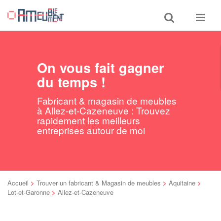
Toggle
Toggle
search
navigat
On vous fait gagner
du temps !
Fabricant & magasin de meubles
à Allez-et-Cazeneuve : Trouvez
rapidement les meilleurs
entreprises autour de moi
Accueil
>
Trouver un fabricant & Magasin de meubles
>
Aquitaine
>
Lot-et-Garonne
>
Allez-et-Cazeneuve