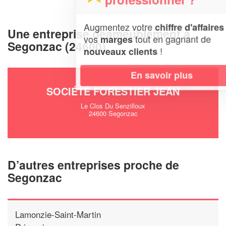
Augmentez votre
et
chiffre d'affaires
Une entreprise deameublement à
vos
tout en gagnant de
marges
Segonzac (24600)
!
nouveaux clients
En savoir plus
SOCIÉTÉ FORESTIER JEAN
Le Clos Du Senzilloux
24600 Segonzac
D’autres entreprises proche de
Segonzac
Lamonzie-Saint-Martin