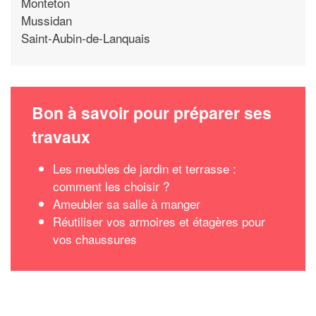
Monteton
Mussidan
Saint-Aubin-de-Lanquais
Bon à savoir pour préparer ses
travaux
Les meubles de jardin et terrasse :
comment les choisir ?
Ameubler sa salle à manger
Réutiliser vos armoires et étagères pour
vos chaussures