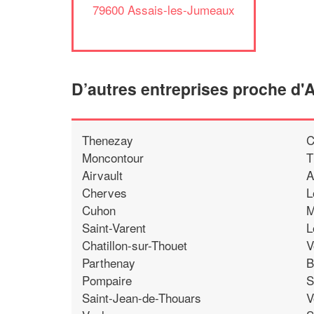
79600 Assais-les-Jumeaux
D’autres entreprises proche d
Thenezay
C
Moncontour
T
Airvault
A
Cherves
L
Cuhon
M
Saint-Varent
L
Chatillon-sur-Thouet
V
Parthenay
B
Pompaire
S
Saint-Jean-de-Thouars
V