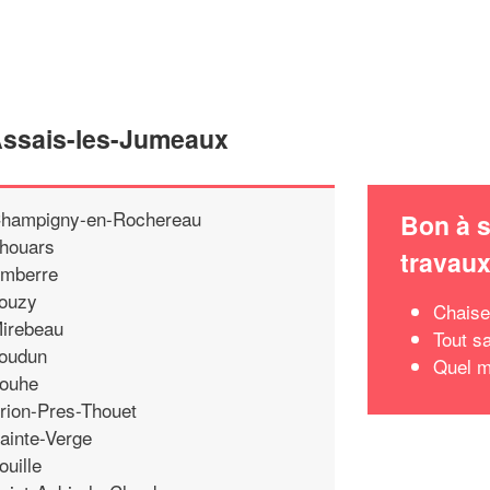
'Assais-les-Jumeaux
hampigny-en-Rochereau
Bon à s
houars
travau
mberre
ouzy
Chaise
irebeau
Tout sa
oudun
Quel m
ouhe
rion-Pres-Thouet
ainte-Verge
ouille