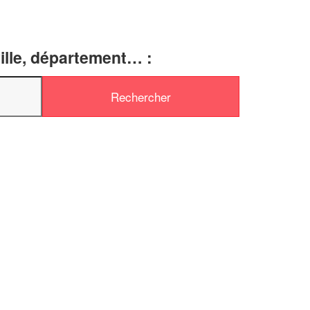
ille, département… :
✕
Vous êtes un
professionnel ?
Augmentez votre
e
chiffre d'affaires
vos
tout en gagnant de
marges
!
nouveaux clients
En savoir plus