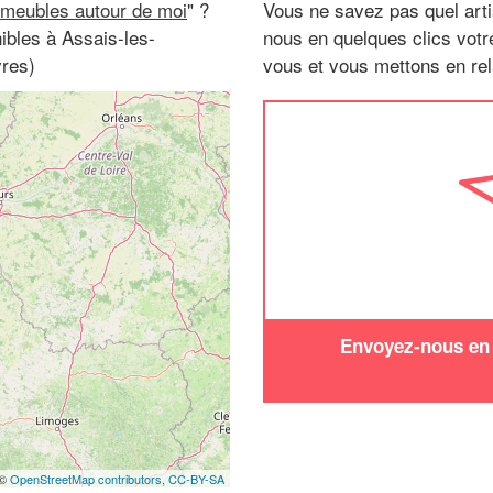
 meubles autour de moi
" ?
Vous ne savez pas quel arti
ibles à Assais-les-
nous en quelques clics vot
res)
vous et vous mettons en rela
Envoyez-nous en q
 ©
OpenStreetMap contributors,
CC-BY-SA