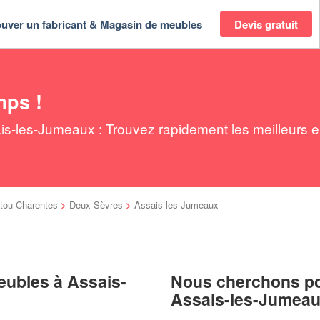
ouver un fabricant & Magasin de meubles
Devis gratuit
mps !
s-les-Jumeaux : Trouvez rapidement les meilleurs e
tou-Charentes
>
Deux-Sèvres
>
Assais-les-Jumeaux
eubles à Assais-
Nous cherchons pou
Assais-les-Jumea