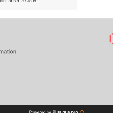
aint-Aubin-le-Cloud
imation
Powered by
Plus que pro