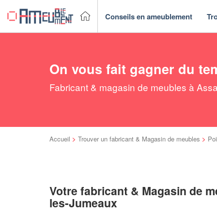
Conseils en ameublement
Tr
On vous fait gagner du te
Fabricant & magasin de meubles à Assai
Accueil
>
Trouver un fabricant & Magasin de meubles
>
Poi
Votre fabricant & Magasin de m
les-Jumeaux