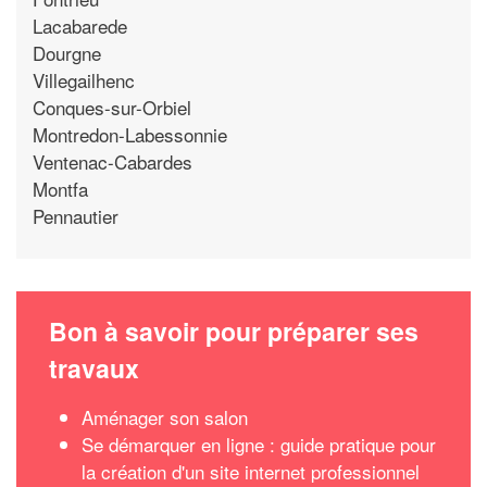
Lacabarede
Dourgne
Villegailhenc
Conques-sur-Orbiel
Montredon-Labessonnie
Ventenac-Cabardes
Montfa
Pennautier
Bon à savoir pour préparer ses
travaux
Aménager son salon
Se démarquer en ligne : guide pratique pour
la création d'un site internet professionnel