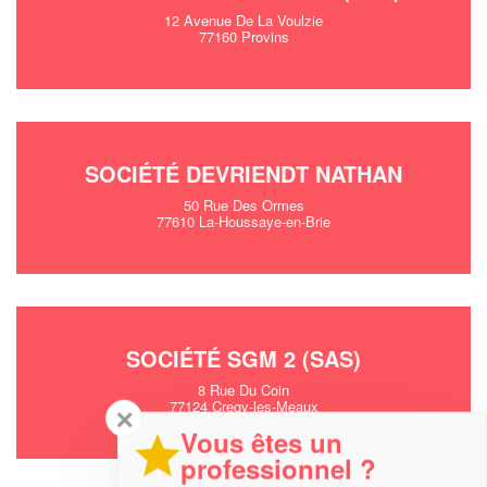
12 Avenue De La Voulzie
77160 Provins
SOCIÉTÉ DEVRIENDT NATHAN
50 Rue Des Ormes
77610 La-Houssaye-en-Brie
SOCIÉTÉ SGM 2 (SAS)
8 Rue Du Coin
77124 Cregy-les-Meaux
✕
Vous êtes un
professionnel ?