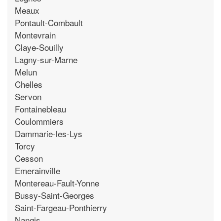
Meaux
Pontault-Combault
Montevrain
Claye-Souilly
Lagny-sur-Marne
Melun
Chelles
Servon
Fontainebleau
Coulommiers
Dammarie-les-Lys
Torcy
Cesson
Emerainville
Montereau-Fault-Yonne
Bussy-Saint-Georges
Saint-Fargeau-Ponthierry
Nangis