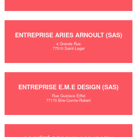
ENTREPRISE ARIES ARNOULT (SAS)
4 Grande Rue
77510 Saint-Leger
ENTREPRISE E.M.E DESIGN (SAS)
Rue Gustave Eiffel
77170 Brie-Comte-Robert