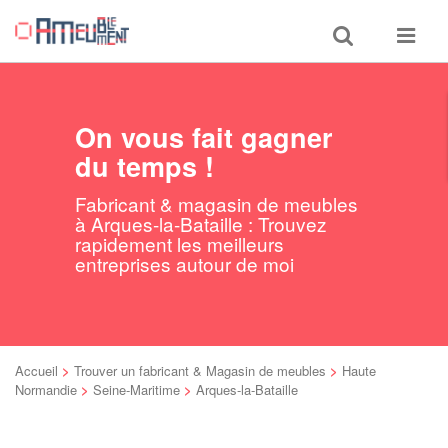
Toggle
Toggle
search
navigat
On vous fait gagner
du temps !
Fabricant & magasin de meubles
à Arques-la-Bataille : Trouvez
rapidement les meilleurs
entreprises autour de moi
Accueil
>
Trouver un fabricant & Magasin de meubles
>
Haute
Normandie
>
Seine-Maritime
>
Arques-la-Bataille