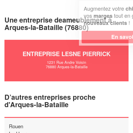
Augmentez votre
et
chiffre d'affaires
vos
tout en gagnant de
marges
Une entreprise deameublement à
!
nouveaux clients
Arques-la-Bataille (76880)
En savoir plus
ENTREPRISE LESNE PIERRICK
1231 Rue Andre Voisin
76880 Arques-la-Bataille
D’autres entreprises proche
d'Arques-la-Bataille
Rouen