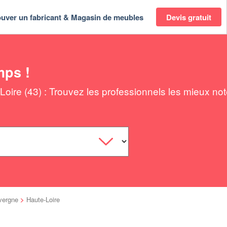
ouver un fabricant & Magasin de meubles
Devis gratuit
mps !
ire (43) : Trouvez les professionnels les mieux no
vergne
>
Haute-Loire