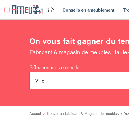
Conseils en ameublement
Tr
On vous fait gagner du te
Fabricant & magasin de meubles Haute-Lo
Sélectionnez votre ville.
Accueil
>
Trouver un fabricant & Magasin de meubles
>
Au