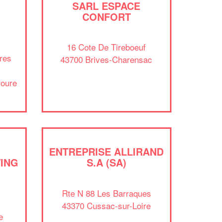
SARL ESPACE
✕
CONFORT
Vous êtes un
professionnel ?
16 Cote De Tireboeuf
Augmentez votre
et
chiffre d'affaires
res
43700 Brives-Charensac
vos
tout en gagnant de
marges
!
nouveaux clients
roure
En savoir plus
ENTREPRISE ALLIRAND
ING
S.A (SA)
Rte N 88 Les Barraques
43370 Cussac-sur-Loire
e