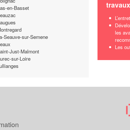
olignac
travau
as-en-Basset
eauzac
L’entre
augues
Dévelo
ontregard
les av
a-Seauve-sur-Semene
recomm
eaux
Les ou
aint-Just-Malmont
urec-sur-Loire
ullianges
imation