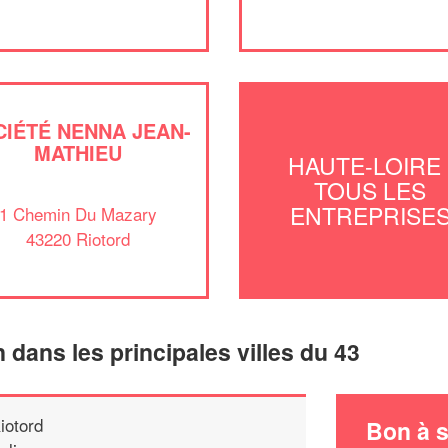
CIÉTÉ NENNA JEAN-
MATHIEU
HAUTE-LOIRE 
TOUS LES
ENTREPRISE
1 Chemin Du Mazary
43220 Riotord
n dans les principales villes du 43
iotord
Bon à s