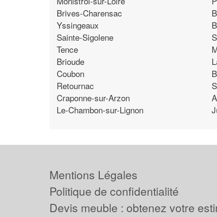
Monistrol-sur-Loire
P
Brives-Charensac
B
Yssingeaux
B
Sainte-Sigolene
S
Tence
M
Brioude
L
Coubon
B
Retournac
S
Craponne-sur-Arzon
A
Le-Chambon-sur-Lignon
J
Mentions Légales
Politique de confidentialité
Devis meuble : obtenez votre est