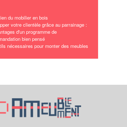
x
tien du mobilier en bois
pper votre clientèle grâce au parrainage :
antages d'un programme de
andation bien pensé
tils nécessaires pour monter des meubles