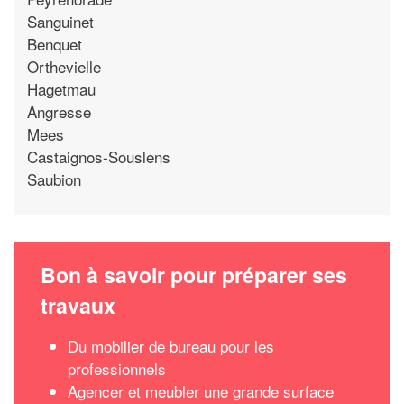
Sanguinet
Benquet
Orthevielle
Hagetmau
Angresse
Mees
Castaignos-Souslens
Saubion
Bon à savoir pour préparer ses
travaux
Du mobilier de bureau pour les
professionnels
Agencer et meubler une grande surface