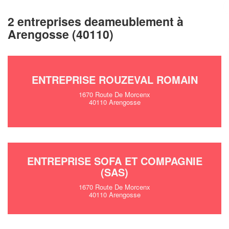
✕
Vous êtes un
2 entreprises deameublement à
professionnel ?
Arengosse (40110)
Augmentez votre
e
chiffre d'affaires
vos
tout en gagnant de
marges
ENTREPRISE ROUZEVAL ROMAIN
!
nouveaux clients
1670 Route De Morcenx
40110 Arengosse
En savoir plus
ENTREPRISE SOFA ET COMPAGNIE
(SAS)
1670 Route De Morcenx
40110 Arengosse