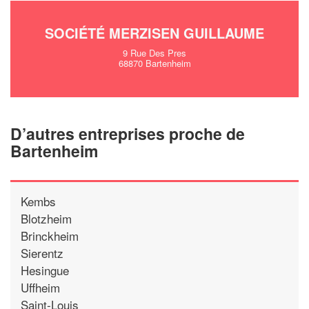
SOCIÉTÉ MERZISEN GUILLAUME
9 Rue Des Pres
68870 Bartenheim
D’autres entreprises proche de
Bartenheim
Kembs
Blotzheim
Brinckheim
Sierentz
Hesingue
Uffheim
Saint-Louis