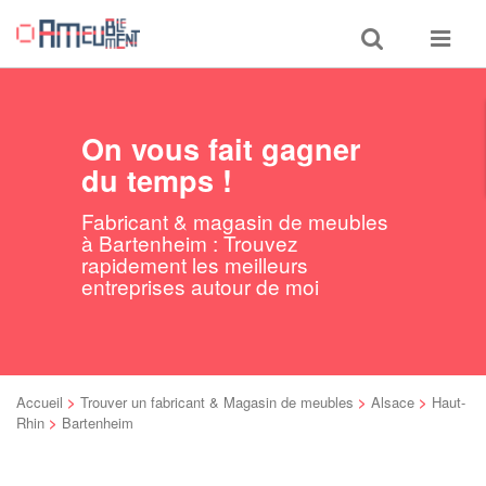
Toggle
Toggle
search
navigat
On vous fait gagner
du temps !
Fabricant & magasin de meubles
à Bartenheim : Trouvez
rapidement les meilleurs
entreprises autour de moi
Accueil
>
Trouver un fabricant & Magasin de meubles
>
Alsace
>
Haut-
Rhin
>
Bartenheim