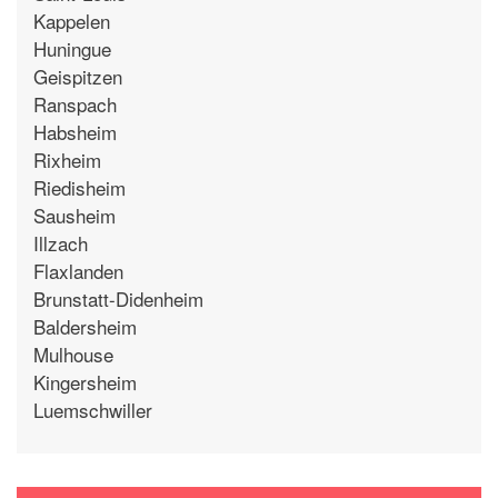
Kappelen
Huningue
Geispitzen
Ranspach
Habsheim
Rixheim
Riedisheim
Sausheim
Illzach
Flaxlanden
Brunstatt-Didenheim
Baldersheim
Mulhouse
Kingersheim
Luemschwiller