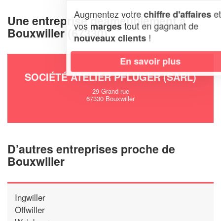
Augmentez votre
et
chiffre d'affaires
Une entreprise deameublement à
vos
tout en gagnant de
marges
Bouxwiller (67330)
!
nouveaux clients
En savoir plus
SOCIÉTÉ ATELIER PFLUGER (SARL)
29 Grand-rue
67330 Bouxwiller
D’autres entreprises proche de
Bouxwiller
Ingwiller
Offwiller