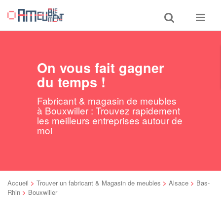
Toggle
Toggle
search
navigat
On vous fait gagner
du temps !
Fabricant & magasin de meubles
à Bouxwiller : Trouvez rapidement
les meilleurs entreprises autour de
moi
Accueil
>
Trouver un fabricant & Magasin de meubles
>
Alsace
>
Bas-
Rhin
>
Bouxwiller