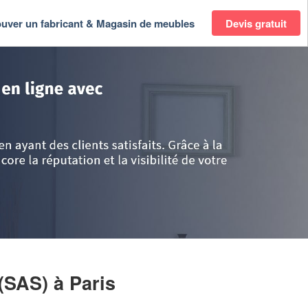
ouver un fabricant & Magasin de meubles
Devis gratuit
-de-France
>
Paris
>
Paris
>
Entreprise SFP CUISINES (SAS)
 (SAS)
à Paris