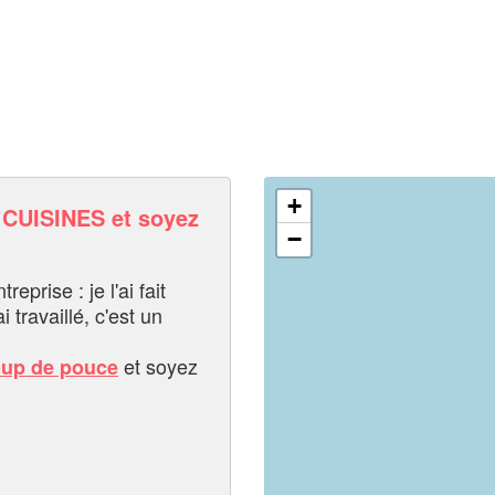
+
CUISINES et soyez
−
eprise : je l'ai fait
i travaillé, c'est un
et soyez
oup de pouce