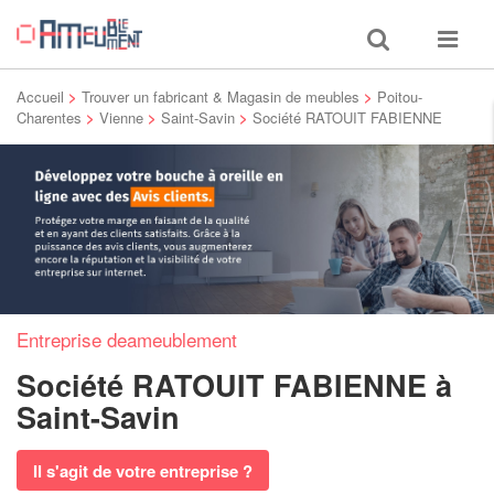
Toggle
Toggle
search
navigat
Accueil
>
Trouver un fabricant & Magasin de meubles
>
Poitou-
Charentes
>
Vienne
>
Saint-Savin
>
Société RATOUIT FABIENNE
Entreprise deameublement
Société RATOUIT FABIENNE
à
Saint-Savin
Il s'agit de votre entreprise ?