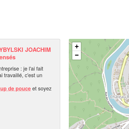
+
YBYLSKI JOACHIM
−
pensés
eprise : je l'ai fait
i travaillé, c'est un
et soyez
oup de pouce