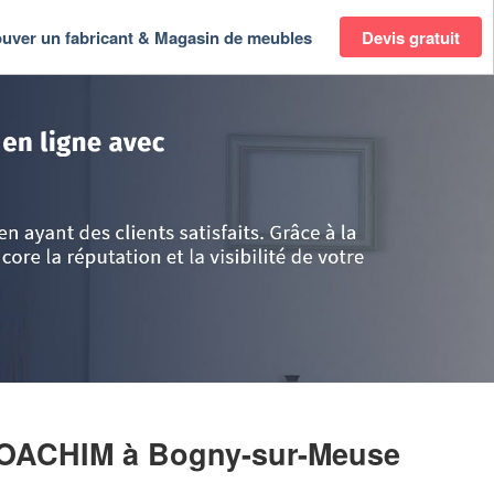
ouver un fabricant & Magasin de meubles
Devis gratuit
ampagne-Ardenne
>
Ardennes
>
Bogny-sur-Meuse
>
Entreprise PRZYBYLS
 JOACHIM
à Bogny-sur-Meuse