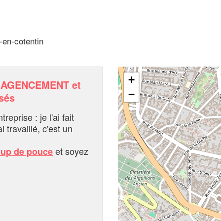
-en-cotentin
+
 AGENCEMENT et
−
sés
eprise : je l'ai fait
i travaillé, c'est un
et soyez
oup de pouce