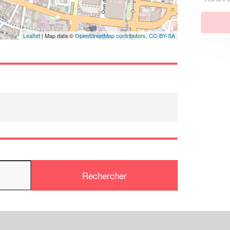
En savoir plus
Leaflet
| Map data ©
OpenStreetMap contributors,
CC-BY-SA