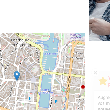
✕
Vous êtes un
professionnel ?
Augmentez votre
et
chiffre d'affaires
vos
tout en gagnant de
marges
!
nouveaux clients