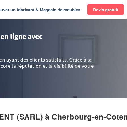
ouver un fabricant & Magasin de meubles
Devis gratuit
sse Normandie
>
Manche
>
Cherbourg-en-Cotentin
>
Entreprise PJC AGEN
MENT (SARL)
à Cherbourg-en-Coten