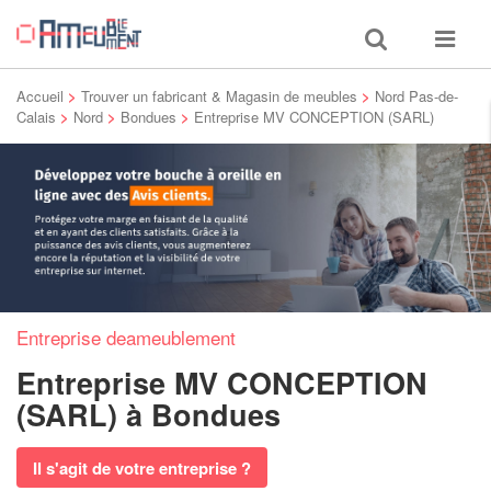
Toggle
Toggle
search
navigat
Accueil
>
Trouver un fabricant & Magasin de meubles
>
Nord Pas-de-
Calais
>
Nord
>
Bondues
>
Entreprise MV CONCEPTION (SARL)
Entreprise deameublement
Entreprise MV CONCEPTION
(SARL)
à Bondues
Il s'agit de votre entreprise ?