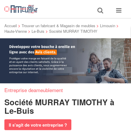
Toggle
Toggle
search
navigat
Accueil
>
Trouver un fabricant & Magasin de meubles
>
Limousin
>
Haute-Vienne
>
Le-Buis
>
Société MURRAY TIMOTHY
Entreprise deameublement
Société MURRAY TIMOTHY
à
Le-Buis
Il s'agit de votre entreprise ?