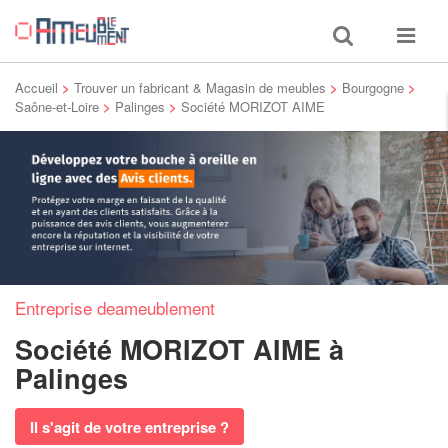
Toggle
Toggle
search
navigat
Accueil
>
Trouver un fabricant & Magasin de meubles
>
Bourgogne
>
Saône-et-Loire
>
Palinges
>
Société MORIZOT AIME
Entreprise deameublement
Société MORIZOT AIME
à
Palinges
Il s'agit de votre entreprise ?