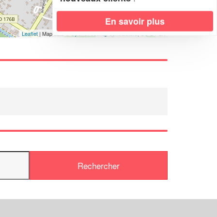
En savoir plus
Leaflet
| Map data ©
OpenStreetMap contributors,
CC-BY-SA