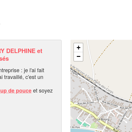
r
+
Y DELPHINE et
−
sés
eprise : je l'ai fait
i travaillé, c'est un
et soyez
oup de pouce