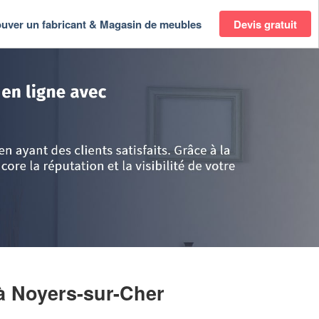
ouver un fabricant & Magasin de meubles
Devis gratuit
tre
>
Loir-et-Cher
>
Noyers-sur-Cher
>
Société MARY DELPHINE
à Noyers-sur-Cher