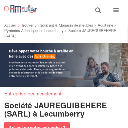
Toggle
Toggle
search
navigat
Accueil
>
Trouver un fabricant & Magasin de meubles
>
Aquitaine
>
Pyrénées-Atlantiques
>
Lecumberry
>
Société JAUREGUIBEHERE
(SARL)
Entreprise deameublement
Société JAUREGUIBEHERE
(SARL)
à Lecumberry
Il s'agit de votre entreprise ?