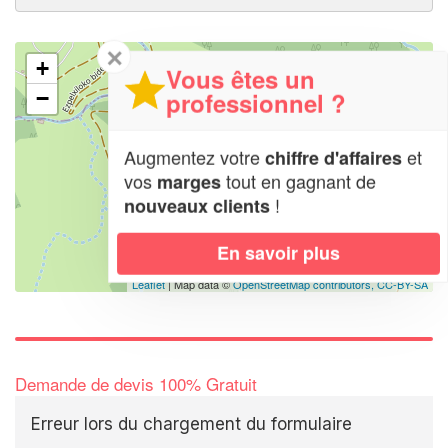
✕
+
Vous êtes un
professionnel ?
−
Augmentez votre
et
chiffre d'affaires
vos
tout en gagnant de
marges
!
nouveaux clients
En savoir plus
Leaflet
| Map data ©
OpenStreetMap contributors,
CC-BY-SA
Demande de devis 100% Gratuit
Erreur lors du chargement du formulaire