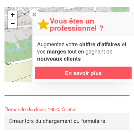
✕
+
Vous êtes un
−
professionnel ?
Augmentez votre
et
chiffre d'affaires
vos
tout en gagnant de
marges
!
nouveaux clients
En savoir plus
Leaflet
| Map data ©
OpenStreetMap contributors,
CC-BY-SA
Demande de devis 100% Gratuit
Erreur lors du chargement du formulaire