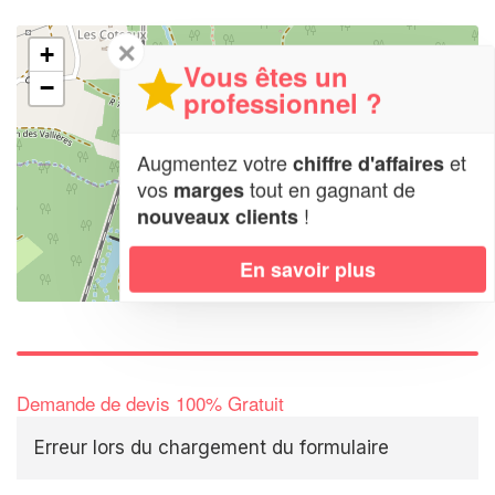
✕
+
Vous êtes un
−
professionnel ?
Augmentez votre
et
chiffre d'affaires
vos
tout en gagnant de
marges
!
nouveaux clients
En savoir plus
Leaflet
| Map data ©
OpenStreetMap contributors,
CC-BY-SA
Demande de devis 100% Gratuit
Erreur lors du chargement du formulaire