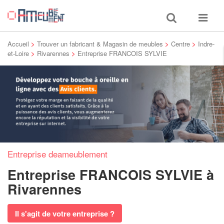
Toggle
Toggle
search
navigat
Accueil
>
Trouver un fabricant & Magasin de meubles
>
Centre
>
Indre-
et-Loire
>
Rivarennes
>
Entreprise FRANCOIS SYLVIE
Entreprise deameublement
Entreprise FRANCOIS SYLVIE
à
Rivarennes
Il s'agit de votre entreprise ?