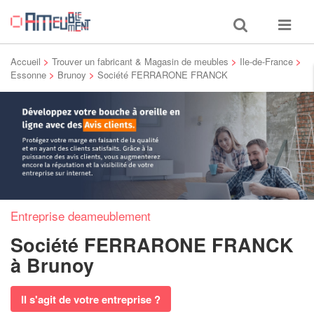
Toggle
Toggle
search
navigat
Accueil
>
Trouver un fabricant & Magasin de meubles
>
Ile-de-France
>
Essonne
>
Brunoy
>
Société FERRARONE FRANCK
Entreprise deameublement
Société FERRARONE FRANCK
à Brunoy
Il s'agit de votre entreprise ?