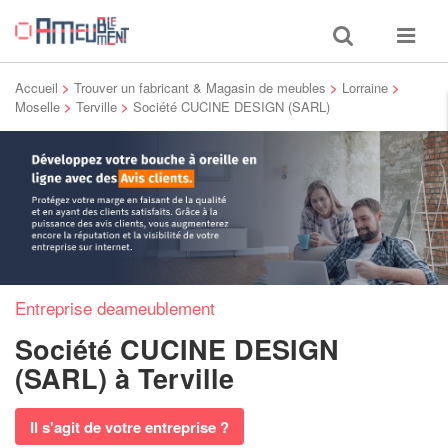
Toggle
Toggle
search
navigat
Accueil
>
Trouver un fabricant & Magasin de meubles
>
Lorraine
>
Moselle
>
Terville
>
Société CUCINE DESIGN (SARL)
Entreprise deameublement
Société CUCINE DESIGN
(SARL)
à Terville
Il s'agit de votre entreprise ?