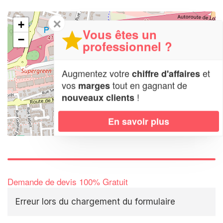
✕
+
Vous êtes un
−
professionnel ?
Augmentez votre
et
chiffre d'affaires
vos
tout en gagnant de
marges
!
nouveaux clients
En savoir plus
Leaflet
| Map data ©
OpenStreetMap contributors,
CC-BY-SA
Demande de devis 100% Gratuit
Erreur lors du chargement du formulaire