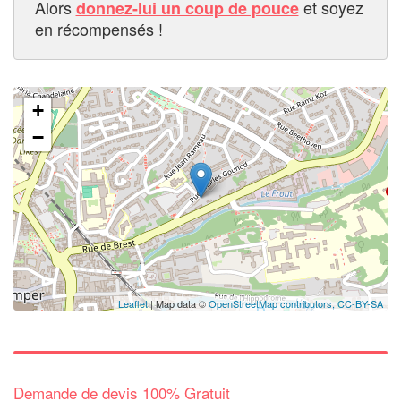
Alors
et soyez
donnez-lui un coup de pouce
en récompensés !
+
−
Leaflet
| Map data ©
OpenStreetMap contributors,
CC-BY-SA
Demande de devis 100% Gratuit