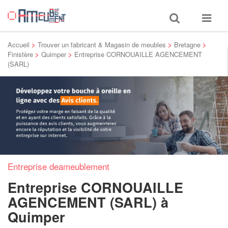
Toggle
Toggle
search
navigat
Accueil
>
Trouver un fabricant & Magasin de meubles
>
Bretagne
>
Finistère
>
Quimper
>
Entreprise CORNOUAILLE AGENCEMENT
(SARL)
Entreprise deameublement
Entreprise CORNOUAILLE
AGENCEMENT (SARL)
à
Quimper