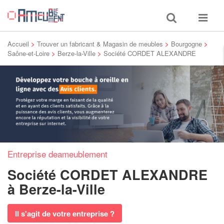
Toggle
Toggle
search
navigat
Accueil
>
Trouver un fabricant & Magasin de meubles
>
Bourgogne
>
Saône-et-Loire
>
Berze-la-Ville
>
Société CORDET ALEXANDRE
Entreprise deameublement
Société CORDET ALEXANDRE
à Berze-la-Ville
Il s'agit de votre entreprise ?