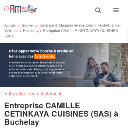
Toggle
Toggle
search
navigat
Accueil
>
Trouver un fabricant & Magasin de meubles
>
Ile-de-France
>
Yvelines
>
Buchelay
>
Entreprise CAMILLE CETINKAYA CUISINES
(SAS)
Entreprise deameublement
Entreprise CAMILLE
CETINKAYA CUISINES (SAS)
à
Buchelay