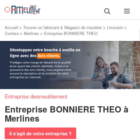
Toggle
Toggle
search
navigat
Accueil
>
Trouver un fabricant & Magasin de meubles
>
Limousin
>
Corrèze
>
Merlines
>
Entreprise BONNIERE THEO
Entreprise deameublement
Entreprise BONNIERE THEO
à
Merlines
Il s'agit de votre entreprise ?