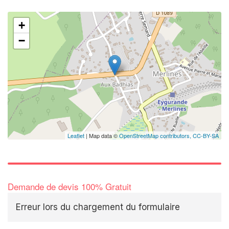
+
−
✕
Augme
vos
m
nouve
Leaflet
| Map data ©
OpenStreetMap contributors,
CC-BY-SA
Demande de devis 100% Gratuit
Erreur lors du chargement du formulaire