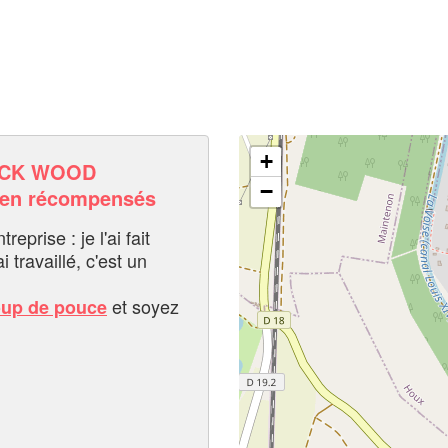
+
ACK WOOD
−
 en récompensés
eprise : je l'ai fait
i travaillé, c'est un
et soyez
oup de pouce