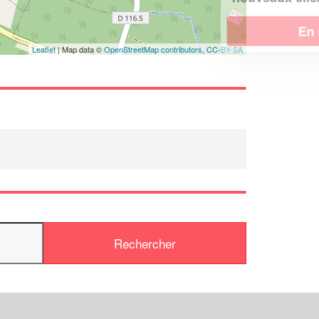
En savoir plus
Leaflet
| Map data ©
OpenStreetMap contributors,
CC-BY-SA