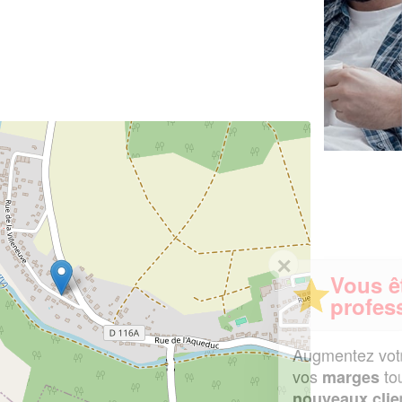
✕
Vous êtes un
professionnel ?
Augmentez votre
et
chiffre d'affaires
vos
tout en gagnant de
marges
!
nouveaux clients