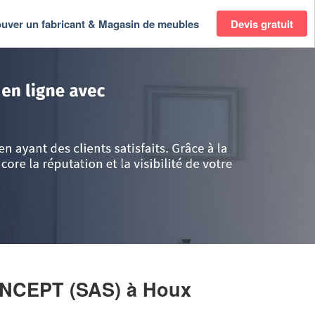
ouver un fabricant & Magasin de meubles
Devis gratuit
tre
>
Eure-et-Loir
>
Houx
>
Société BLACK WOOD CONCEPT (SAS)
NCEPT (SAS)
à Houx