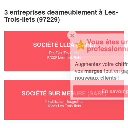
3 entreprises deameublement à Les-
Trois-Ilets (97229)
✕
Vous êtes un
SOCIÉTÉ LLDA (SARL)
professionnel ?
Rte Des Trois-ilets
97229 Les-Trois-Ilets
Augmentez votre
et
chiffre d'affaires
vos
tout en gagnant de
marges
!
nouveaux clients
En savoir plus
SOCIÉTÉ SUR MESURE (SARL)
5 Habitation Desgrottes
97229 Les-Trois-Ilets