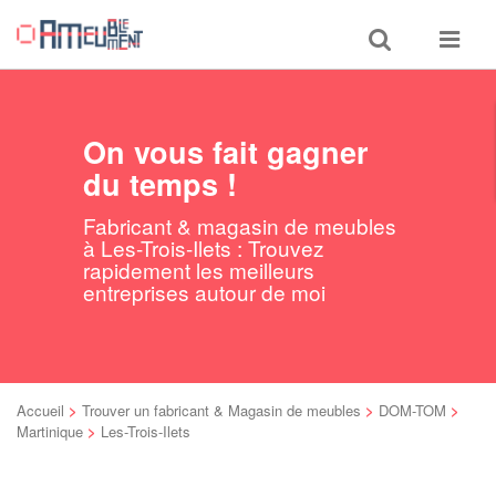
Toggle
Toggle
search
navigat
On vous fait gagner
du temps !
Fabricant & magasin de meubles
à Les-Trois-Ilets : Trouvez
rapidement les meilleurs
entreprises autour de moi
Accueil
>
Trouver un fabricant & Magasin de meubles
>
DOM-TOM
>
Martinique
>
Les-Trois-Ilets