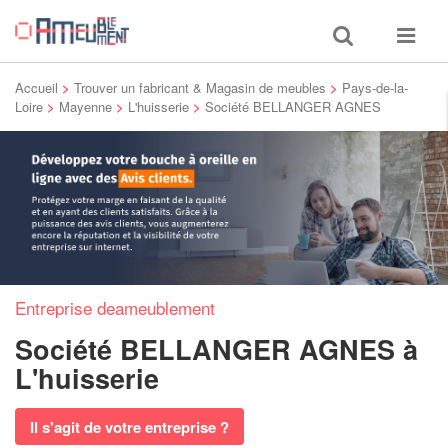
Toggle
Toggle
search
navigat
Accueil
>
Trouver un fabricant & Magasin de meubles
>
Pays-de-la-
Loire
>
Mayenne
>
L'huisserie
>
Société BELLANGER AGNES
Entreprise deameublement
Société BELLANGER AGNES
à
L'huisserie
Il s'agit de votre entreprise ?