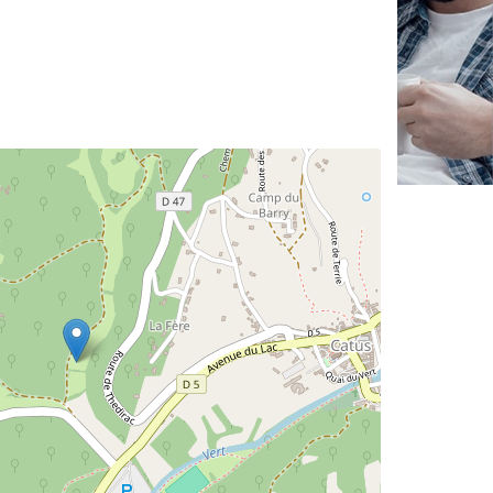
✕
Vous êtes un
professionnel ?
Augmentez votre
e
chiffre d'affaires
vos
tout en gagnant de
marges
!
nouveaux clients