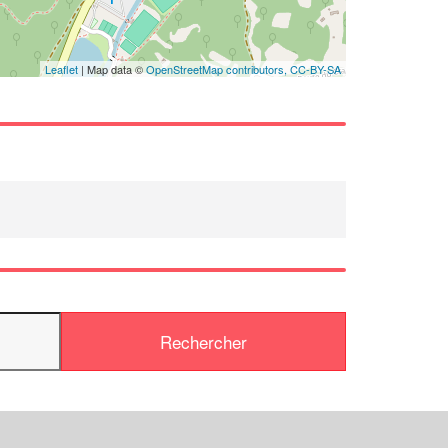
En savoir plus
Leaflet
| Map data ©
OpenStreetMap contributors,
CC-BY-SA