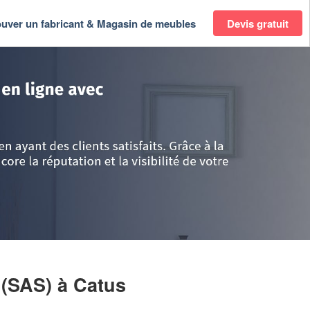
ouver un fabricant & Magasin de meubles
Devis gratuit
di-Pyrénées
>
Lot
>
Catus
>
Société BEAGLE & WOOD (SAS)
 (SAS)
à Catus