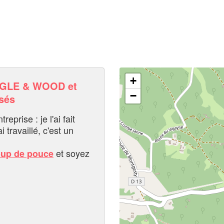
+
GLE & WOOD et
−
sés
eprise : je l'ai fait
i travaillé, c'est un
et soyez
oup de pouce