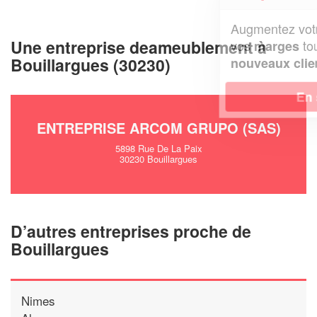
Augmentez votre
et
chiffre d'affaires
Une entreprise deameublement à
vos
tout en gagnant de
marges
Bouillargues (30230)
!
nouveaux clients
En savoir plus
ENTREPRISE ARCOM GRUPO (SAS)
5898 Rue De La Paix
30230 Bouillargues
D’autres entreprises proche de
Bouillargues
Nimes