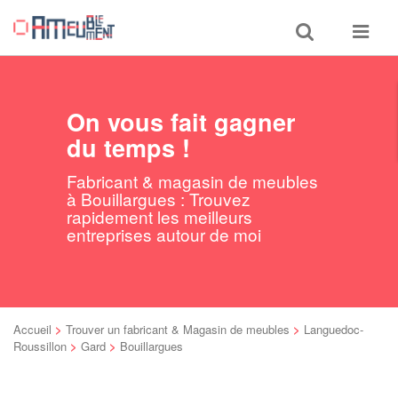
Toggle
Toggle
search
navigat
On vous fait gagner
du temps !
Fabricant & magasin de meubles
à Bouillargues : Trouvez
rapidement les meilleurs
entreprises autour de moi
Accueil
>
Trouver un fabricant & Magasin de meubles
>
Languedoc-
Roussillon
>
Gard
>
Bouillargues