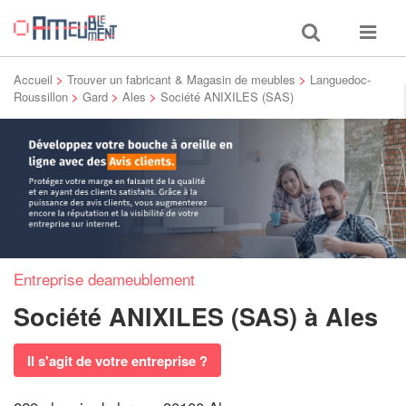
Toggle
Toggle
search
navigat
Accueil
>
Trouver un fabricant & Magasin de meubles
>
Languedoc-
Roussillon
>
Gard
>
Ales
>
Société ANIXILES (SAS)
Entreprise deameublement
Société ANIXILES (SAS)
à Ales
Il s'agit de votre entreprise ?