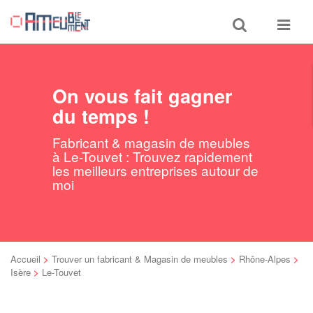
Toggle
Toggle
search
navigat
On vous fait gagner
du temps !
Fabricant & magasin de meubles
à Le-Touvet : Trouvez rapidement
les meilleurs entreprises autour de
moi
Accueil
>
Trouver un fabricant & Magasin de meubles
>
Rhône-Alpes
>
Isère
>
Le-Touvet