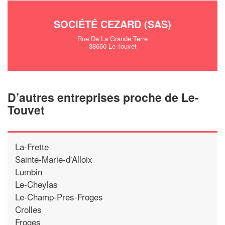
SOCIÉTÉ CEZARD (SAS)
Rue De La Grande Terre
38660 Le-Touvet
D’autres entreprises proche de Le-
Touvet
La-Frette
Sainte-Marie-d'Alloix
Lumbin
Le-Cheylas
Le-Champ-Pres-Froges
Crolles
Froges