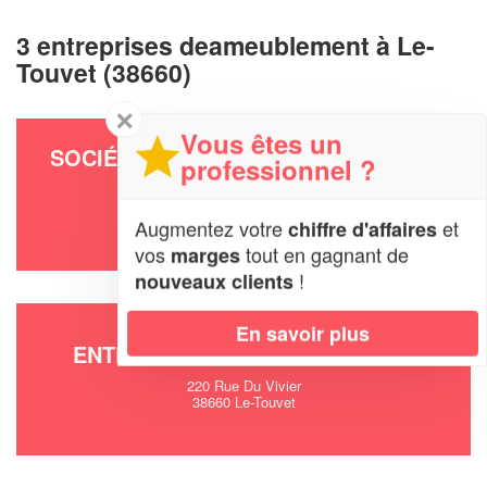
3 entreprises deameublement à Le-
Touvet (38660)
✕
Vous êtes un
SOCIÉTÉ MUAMBA MISENGA MARIE-
professionnel ?
VIRGINIE
452 Grande Rue
Augmentez votre
et
chiffre d'affaires
38660 Le-Touvet
vos
tout en gagnant de
marges
!
nouveaux clients
En savoir plus
ENTREPRISE CADORIN FLORIAN
220 Rue Du Vivier
38660 Le-Touvet