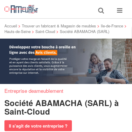
Toggle
Toggle
search
navigat
Accueil
>
Trouver un fabricant & Magasin de meubles
>
Ile-de-France
>
Hauts-de-Seine
>
Saint-Cloud
>
Société ABAMACHA (SARL)
Entreprise deameublement
Société ABAMACHA (SARL)
à
Saint-Cloud
Il s'agit de votre entreprise ?